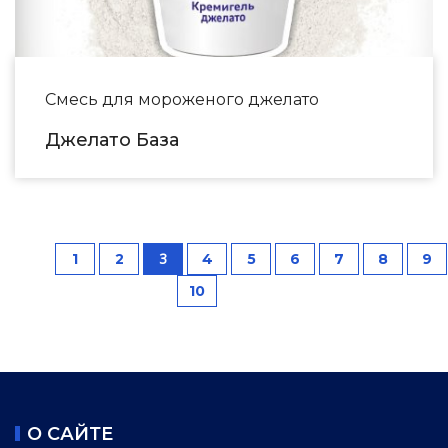
Смесь для мороженого джелато
Джелато База
3
1
2
4
5
6
7
8
9
10
О САЙТЕ